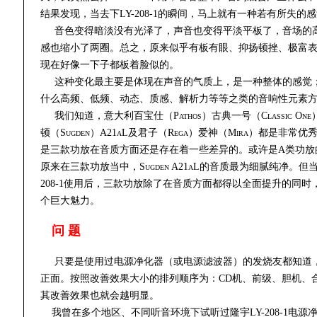
结果发现，当去下LY-208-1的瞬间，马上就有一种若有所失的
音色变得暗淡没有光泽了，声音也变得平淡平板了，音场的
感也缩小了两圈。总之，原来似乎有板有眼、抑扬顿挫、极富
现在好像一下子都板着脸似的。
这种变化最主要是体现在声音的气质上，是一种整体的感觉
什么高频、低频、动态、质感、解析力等等之类的音响性元素
我们知道，意大利百宝仕（Pathos）古典一号（Classic On
顿（Sugden）A21aL及君子（Rega）爱神（Mira）都是非常
是三款功放在音质方面还是存在着一些差异的。或许是A类功放
原来在三款功放当中，Sugden A21aL的音质最为细腻纯净。但当
208-1使用后，三款功放除了在音质方面都得以全面提升的同时，
个巨大魅力。
问 题
只要是使用过电源净化器（或电源滤波器）的发烧友都知道，
正面。按照改善效果大小的排列顺序为：CD机、前级、胆机、
其改善效果也就会越明显。
我曾在多个地区、不同听音环境下试听过隆宇LY-208-1电