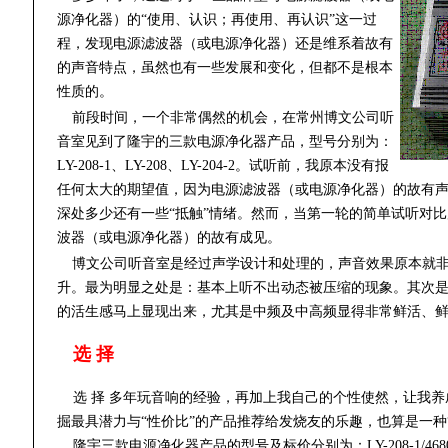
源净化器）的“使用、认识；再使用、再认识”这一过
程，发现电源滤波器（或电源净化器）还是维系着故有
的声音特点，虽然也有一些发展和变化，但都不是根本
性质的。
前段时间，一个非常偶然的机会，在常州博文公司听
音室见到了隆宇的三款电源净化器产品，型号分别为：
LY-208-1、LY-208、LY-204-2。试听前，我原本没有报
任何太大的期望值，因为电源滤波器（或电源净化器）的故有
深处多少还有一些“抵触”情绪。然而，当第一轮的简单试听对
波器（或电源净化器）的故有成见。
博文公司听音室是经过声学设计和处理的，声音效果原本就
升。最为明显之处是：基本上听不出动态被压缩的现象。其次
的活生感马上显现出来，尤其是中频及中高频显得非常鲜活、
选 择
选
择 多年玩音响的经验，再加上我自己的个性使然，让我养
掘最具潜力与“性价比”的产品推荐给发烧友的乐趣，也算是一种
隆宇三款电源净化器产品的型号及标价分别为：LY-208-1/4680