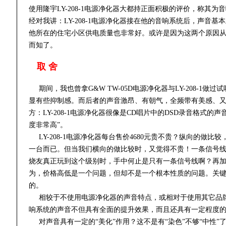
使用隆宇LY-208-1电源净化器大都持正面积极的评价，称
经对我讲：LY-208-1电源净化器接在他的音响系统后，声音
他所在的住宅小区供电质量也非常好。或许是因为这两个原因从而
而知了。
取 舍
期间，我也曾拿G&W TW-05D电源净化器与LY-208-
显有些抑制感。而后者的声音激昂、有朝气，全频带有美感、
方：LY-208-1电源净化器很像是CD唱片中的DSD录音格式
度非常高”。
LY-208-1电源净化器每台售价4680元贵不贵？纵向的做
一台而已。但当我们横向的做比较时，又觉得不贵！一条信号
烧友真正玩到这个级别时，手中何止是只有一条信号线啊？再
为，价格高低是一个问题，但却不是一个根本性质的问题。关
的。
相较于不使用电源净化器的声音特点，或相对于使用其它品牌电源
响系统的声音不但具有全面的提升效果，而且还具有一定程度的
对声音具有一定的“美化”作用？这不是有“染色”不够“中性”