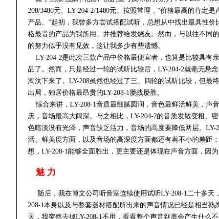
208/3480元、LY-204-2/1480元。按照常理，“价格最高的肯定
产品。”起初，我曾多方尝试搭配试听，总想从中找出最具性价
格最贵的产品为我所用、并推荐给发烧友。然而，与以往不同
的努力似乎没有见效，这让我多少有些遗憾。
LY-204-2是此次三款产品中价格最便宜者，也算是比较具有
品了。然而，只是经过一轮的试听比较后，LY-204-2就毫无悬
淘汰下来了。LY-208虽然也经过了三、四轮的试听比较，但最
出局，独居价格最昂贵的LY-208-1屡战屡胜。
综合来讲，LY-208-1音质最细腻圆润，音色最鲜活鲜美，声
庆，音场最高大阔深。与之相比，LY-204-2的音质发散变粗、
色暗淡没有光泽，声音缺乏活力，音场的高度要降低两层。LY-20
活、鲜美度方面，以及音场的高深度方面都还有着不小的差距；
想，LY-208-1能够全面胜出，更主要还是体现在声音方面，
魅 力
随后，
我在博文公司听音室连续使用试听LY-208-1二十多天，
208-1本身以及与整套器材搭配所出来的声音情况已经是相当熟
天，我突然去掉LY-208-1不用，看看整个声音到底会产生什么