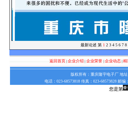
最新论述
第
1
2
3
4
5
6
7
8
返回首页
企业介绍
企业荣誉
企业动态
精
|
|
|
|
版权所有：重庆隆宇电子厂 地址：
电话：023-68573818 传真：023-68573828 邮
您是第