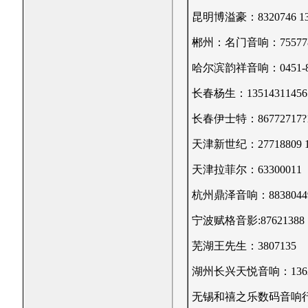
昆明博溢豪：8320746 138
郴州：名门音响：7557788 
哈尔滨韵祥音响：0451-84
长春杨生：13514311456
长春伊士特：86772717?13
天津新世纪：27718809 13
天津拉菲尔：63300011
杭州鼎泽音响：88380449 
宁波赋格音影:87621388 1
芜湖王先生：3807135
湖州长兴天悦音响：13625
无锡和禧之乐数码音响行：827