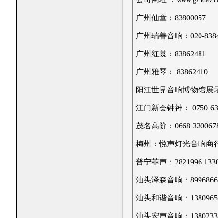
www.gzhdav.
广州仙童：83800057
广州瑞善音响：020-838483
广州红裳：83862481
广州雅琴： 83862410
阳江世界音响博物馆展示： 139
江门新会钟神： 0750-63286
茂名高阶：0668-3200678 
梅州：悦声灯光音响商行：2
普宁菲声：2821996 1330
汕头泽森音响：8996866
汕头和谐音响：13809655
汕头宏声音响：1380233207