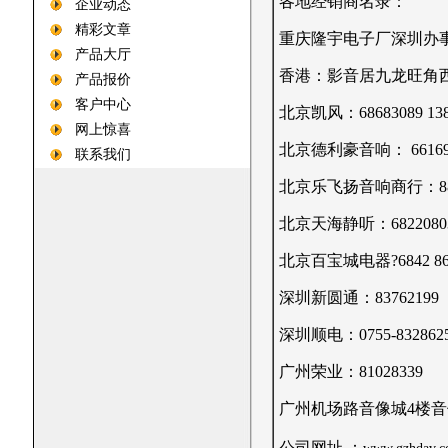
各地经销商名录：
企业动态
精彩文章
重庆隆宇电子厂深圳办事处 许
产品大厅
香港：影音居九龙旺角西洋菜
产品报价
客户中心
北京凯风：68683089 138
网上惊喜
北京德利豪音响： 66169440
联系我们
北京乐飞扬音响商行：888661
北京天海静听：68220803?68
北京百宝城电器?6842 8650
深圳新圆通：83762199
深圳顺电：0755-832
广州荣业：81028339
广州机场路音像城4楼音像
公司网址 ：