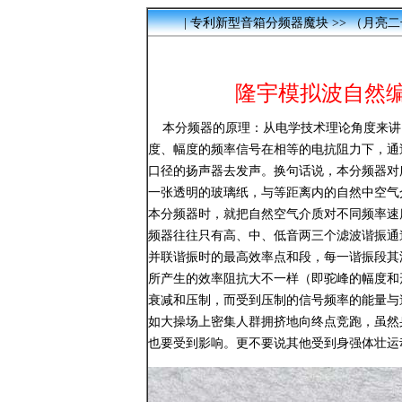
|
专利新型音箱分频器魔块
>> （月亮
隆宇模拟波自然
本分频器的原理：从电学技术理论角度来讲
度、幅度的频率信号在相等的电抗阻力下，通
口径的扬声器去发声。换句话说，本分频器对
一张透明的玻璃纸，与等距离内的自然中空气
本分频器时，就把自然空气介质对不同频率速
频器往往只有高、中、低音两三个滤波谐振通
并联谐振时的最高效率点和段，每一谐振段其
所产生的效率阻抗大不一样（即驼峰的幅度和
衰减和压制，而受到压制的信号频率的能量与
如大操场上密集人群拥挤地向终点竞跑，虽然
也要受到影响。更不要说其他受到身强体壮运