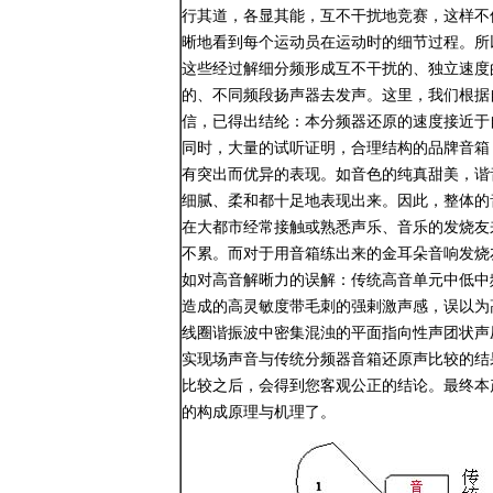
行其道，各显其能，互不干扰地竞赛，这样不
晰地看到每个运动员在运动时的细节过程。所
这些经过解细分频形成互不干扰的、独立速度
的、不同频段扬声器去发声。这里，我们根据
信，已得出结纶：本分频器还原的速度接近于
同时，大量的试听证明，合理结构的品牌音箱
有突出而优异的表现。如音色的纯真甜美，谐
细腻、柔和都十足地表现出来。因此，整体的
在大都市经常接触或熟悉声乐、音乐的发烧友
不累。而对于用音箱练出来的金耳朵音响发烧
如对高音解晰力的误解：传统高音单元中低中
造成的高灵敏度带毛刺的强剌激声感，误以为
线圈谐振波中密集混浊的平面指向性声团状声
实现场声音与传统分频器音箱还原声比较的结
比较之后，会得到您客观公正的结论。最终本
的构成原理与机理了。