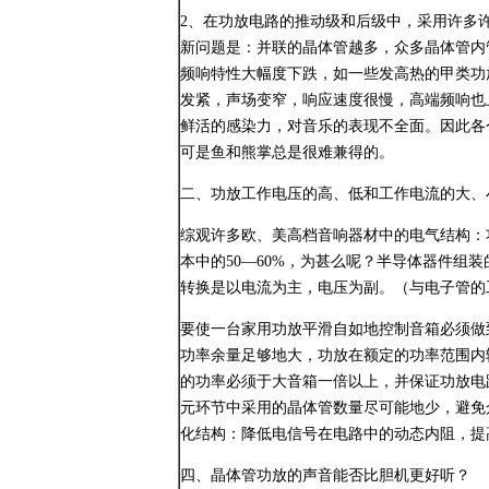
2、在功放电路的推动级和后级中，采用许多
新问题是：并联的晶体管越多，众多晶体管内
频响特性大幅度下跌，如一些发高热的甲类功
发紧，声场变窄，响应速度很慢，高端频响也
鲜活的感染力，对音乐的表现不全面。因此各
可是鱼和熊掌总是很难兼得的。
二、功放工作电压的高、低和工作电流的大、
综观许多欧、美高档音响器材中的电气结构：
本中的50—60%，为甚么呢？半导体器件组
转换是以电流为主，电压为副。（与电子管的
要使一台家用功放平滑自如地控制音箱必须做到
功率余量足够地大，功放在额定的功率范围内
的功率必须于大音箱一倍以上，并保证功放电
元环节中采用的晶体管数量尽可能地少，避免
化结构：降低电信号在电路中的动态内阻，提
四、晶体管功放的声音能否比胆机更好听？