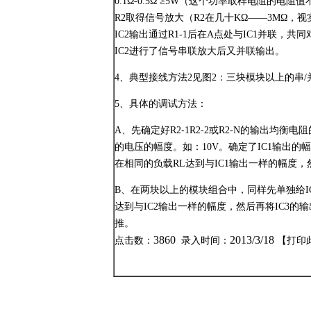
0.1Ω-0.5Ω ≥5W（这个功率取样电阻的电
R2取得信号放大（R2在几十KΩ——3MΩ
IC2输出通过R1-1后在A点处与IC1并联，
IC2进行了信号串联放大后又并联输出。
4、典型接线方法2见图2：三块模块以上的串/
5、具体的调试方法：
A、先确定好R2-1R2-2或R2-N的输出均
的电压的幅度。如：10V。确定了IC1输出的幅
在相同的负载RL达到与IC1输出一样的幅度，然后
B、在两块以上的模块组合中，同样先单独给IC3
达到与IC2输出一样的幅度，然后再将IC3的输出
推。
3860
2013/3/18
点击数：
录入时间：
【
打印