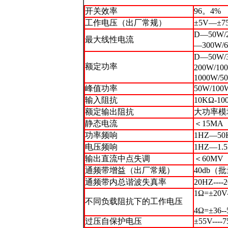
开关效率
96。4%
工作电压（出厂常规）
±5V—±7
D—50W/
最大线性电流
—300W/
D—50W/
额定功率
200W/1
1000W/5
峰值功率
50W/100
输入阻抗
10KΩ-10
额定输出阻抗
大功率模
静态电流
＜15MA
功率频响
1HZ—5
电压频响
1HZ—1.
输出直流中点失调
＜60MV
通频带增益（出厂常规）
40db
通频带内总谐波失真率
20HZ-
1Ω=±20V
不同负载阻抗下的工作电压
4Ω=±36-
过压自保护电压
±55V----