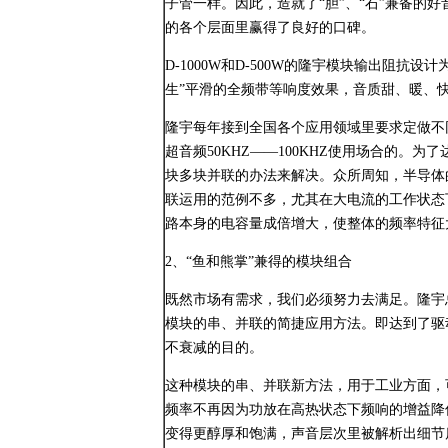
子管一样。因此，造就了“胆”、“石”兼备的好
的各个层面里赢得了良好的口碑。
D-1000W和D-500W的隆宇模块输出阻抗设
生”平滑的全频带等响度效果，音质甜、暖、
隆宇每年接到全国各个应用领域里要求定做不
超音频50KHZ——100KHZ使用场合的。
块多块并联的办法来解决。众所周知，半导体
联运用的范例不多，尤其在大电流的工作状态
路本身的电容量成倍增大，使整体的频率特征
2、“鱼和熊掌”兼得的模块组合
既然市场有需求，我们必须努力去满足。隆宇
模块的串、并联的简捷应用方法。即达到了驱
不衰减的目的。
这种模块的串、并联新方法，用于工业方面，
频率不再因为功放在高热状态下频响的增益降
变得更醇厚和饱满，声音层次里被解析出细节