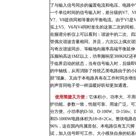
了与输入信号同步的偏置电流和电压。电路中V
一个单位时间的信号输入时，差分级的V7、V
V7、V8提供同相等量的平衡电流。由于V5是
实上V5、V6与V4同时发生的这第二次的同
在频谱分析仪上可以看到：谐波中的二次、四次
管偶次谐波含量相同。并且，六次以上偶次谐
与奇次谐波同步、等幅地向频率高端平衡延伸
压频响高达1MZ以上，功率频响至300KHZ
于临界启动的状态，当有信号输入时，后级即
的中轴线，从而消除了传统乙类电路由于的小
胫”现象。又由于本电路具有在工作时同步增
的声音同电子管一样温暖好听却更加通透。
使用简捷又方便
：它体积小、功率大、不用
护功能。参数一致，性能可靠、用途广泛。可
分方便。小功率的D-50、D-100W、D-150w、D-
和D-1000W电路体积为18×8×2Cm。整块
96%，这在国内尚属首创。本电路仅有五只脚：
试，加入信号即可工作。大小模块自身的铝基板