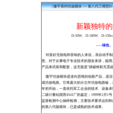
|
隆宇系列功放模块
>> 第八代三维型D-
新颖独特的
D-50W、D-100W、D-150w
-----
对喜好无线电和音响的人来说，亲自动手制
受。对于从事电子专业技术的朋友来讲，能用
产品来武装和配套，这无疑是“踏破铁鞋无觅
隆宇功放模块是逆向思维的创新产品，是目
成功放电路。它将庞大的分立件功放电路板，采
年初开始，一直依托军工企业的技术、设备承制
二级计量站国营4541厂的鉴定；1999年2
监督检测中心抽样检测，主要技术要求达到和超
的第八代版模块，已是成熟的技术成果。