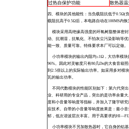
过热自保护功能
散热器温
四、模块的其他能性：当负载阻抗低于0.5Ω
载阻抗高于0.5Ω后，本电路自动在100MS内
模块采用高绝缘高强度的环氧树脂整体密封
动、抗潮湿，抗氧化、不怕灰尘污染影响等优
能一致、质量可靠。特殊要求本厂可以定做。
小功率模块的输出内阻均≤1Ω，大功率模块的
96%。因此对灵敏度只有80几db的大食音
到2.5倍以上的实际输出功率。如采用多对模
瓦的输出功率。
不同代数模块的性能区别如下：第六代突出平
业、科研用的专业产品，突出的是功率余量大
度和小音量等响度等指标，并加入了隆宇研究
应技术。自带的小音量等响度效果是：最小音
郁，低次谐波层次丰富。用于高要求的HI—F
小功率模块不另加散热器时，它自身的铝基板