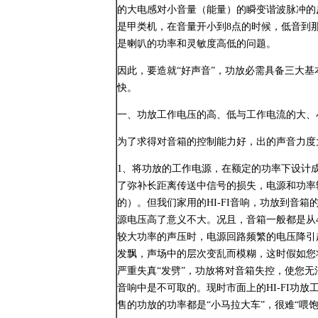
的大电感对小音量（能量）的瞬变谐波脉冲的
是甲类机，在音量开小到8点的时候，低音到
是喇叭的功率和灵敏度高低的问题。
因此，要造就“好声音”，功放必需具备三大
快。
一、功放工作电压的高、低与工作电流的大、
为了求得对音箱的控制能力好，出的声音力度
1、将功放的工作电源，在额定的功率下设计
了弥补长距离传送中信号的损失，电源和功率
的）。但我们家用的HI-FI音响，功放到音
源电压高了意义不大。况且，音箱一般都是从4
较大功率的声压时，电源回路频繁的电压降引
发飘，声场中的层次变乱而模糊，这时假如您
严重失真“发劈”，功放将对音箱失控，使您无
音响中是不可取的。现时市面上的HI-FI功放
售的功放的功率都是“小马拉大车”，很难“喂