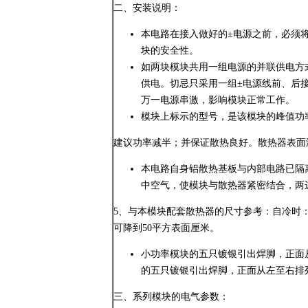
二、安装说明：
本电路在接入做好的±电源之前，必须
块的安全性。
如两块模块共用一组电源的并联供电方
供电。切忌只采用一组±电源线前、后
万一电源串激，影响模块正常工作。
模块上标示的型号，是该模块的峰值功
建议功率减半；并保证散热良好。散热器表面
本电路自身铝散热基板与内部电路已隔
中空气，使模块与散热器紧密结合，两
5、与本模块配套散热器的尺寸参考：自冷时：每
可降到50平方表面厘米。
小功率模块的五只镀银引出焊脚，正面从
的五只镀银引出焊脚，正面从左至右排列
三、系列模块的电气参数：