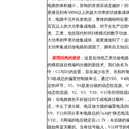
电路的体积越小，音响的音质应该是越好！但
更难见到有500W以上的超大功率的功放集
大，电路中元件在发热后，整体的频响特征要
百瓦以上的大功率集成电路，对于在生产过程
类、乙类，包括现代时尚D类模式的数字功放
大功率的甲类功放集成块，就更难做到了！这
大功率集成功放电路的原因了。拥有自主知识
原理结构的描述
：这是在传统乙类功放电路
的模拟波自然编码分频的新技术。我们命名为
中：C1与D1的设置，旨在减少在开、关机时电
V3组成总的偏置控制级单元，通过VD5、V4向
定的环节。V5、V6是差分级的动态恒流源。V
动态恒流源。V2、V3、V10、V15等共同
路；当电路散热不好超过85℃或电路过载时，上
态，中止了差分级、电压放大级的偏置电流供应
V9、V12共同分享本电路总的7mA的“静态电
V11C、E两端的电压锁定在≤1.3V，令后
级始终是关断的。当有信号输入，V11环节的