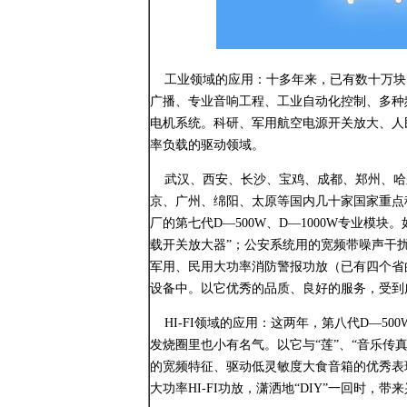
工业领域的应用：十多年来，已有数十万块电
广播、专业音响工程、工业自动化控制、多种
电机系统。科研、军用航空电源开关放大、人
率负载的驱动领域。
武汉、西安、长沙、宝鸡、成都、郑州、哈
京、广州、绵阳、太原等国内几十家国家重点
厂的第七代D—500W、D—1000W专业模块。
载开关放大器”；公安系统用的宽频带噪声干
军用、民用大功率消防警报功放（已有四个省
设备中。以它优秀的品质、良好的服务，受到
HI-FI领域的应用：这两年，第八代D—50
发烧圈里也小有名气。以它与“莲”、“音乐传真”
的宽频特征、驱动低灵敏度大食音箱的优秀表
大功率HI-FI功放，潇洒地“DIY”一回时，带