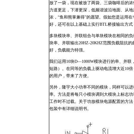
放了一袋，现在被放了两袋、三袋咖啡后的浓
力道更足，下潜更深，低频谐波沿地面、从地
浓，“鱼和熊掌兼得”的愿望。假如您是运用在
好，还可在以上基础上实行BTL桥接输出方式
多块模块串、并联组合与单块模块在相同的负载上比
块串、并联输出20HZ-20KHZ范围负载阻抗的曲
好，负载能力特强。
我们运用10块D—1000W模块进行的串、并
短路）。在同等的负载上驱动电流增大近10倍
的用户，带来了方便。
另外，隆宇大小功率不同的模块，同样可以进
率。方法是将每只小模块调到大模块上标志功率
工作时不过载。关于功放模块电源配置的方法
包装中有详细说明书。