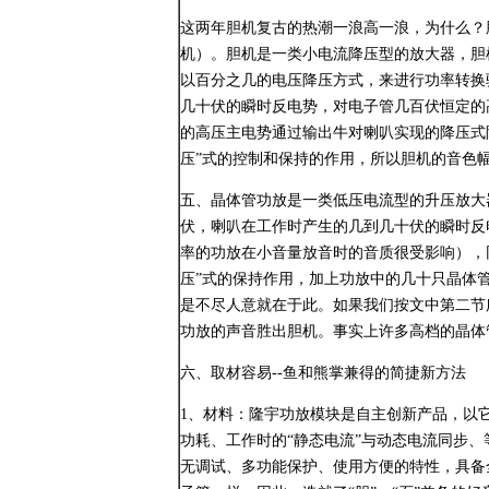
这两年胆机复古的热潮一浪高一浪，为什么？
机）。胆机是一类小电流降压型的放大器，胆
以百分之几的电压降压方式，来进行功率转换
几十伏的瞬时反电势，对电子管几百伏恒定的
的高压主电势通过输出牛对喇叭实现的降压式
压”式的控制和保持的作用，所以胆机的音色
五、晶体管功放是一类低压电流型的升压放大
伏，喇叭在工作时产生的几到几十伏的瞬时反
率的功放在小音量放音时的音质很受影响），
压”式的保持作用，加上功放中的几十只晶体
是不尽人意就在于此。如果我们按文中第二节
功放的声音胜出胆机。事实上许多高档的晶体
六、取材容易--鱼和熊掌兼得的简捷新方法
1、材料：隆宇功放模块是自主创新产品，以
功耗、工作时的“静态电流”与动态电流同步、
无调试、多功能保护、使用方便的特性，具备