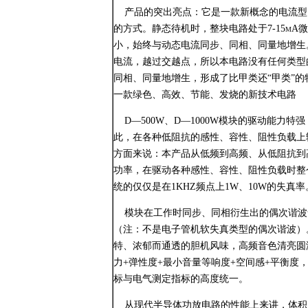
产品的突出亮点：它是一款新概念的电流型
的方式。静态待机时，整块电路处于7-15m
小，始终与动态电流同步、同相、同量地增生
电流，越过交越点，所以本电路没有任何类型
同相、同量地增生，形成了比甲类还“甲类”
一款绿色、高效、节能、发烧的新技术电路
D—500W、D—1000W模块的驱动能力特
此，在各种低阻抗的感性、容性、阻性负载上
方面来说：本产品从低频到高频、从低阻抗到
功率，在驱动各种感性、容性、阻性负载时整个2
统的仅仅是在1KHZ频点上1W、10W的失真率
模块在工作时同步、同相衍生出的偶次谐波含
（注：不是电子管机软失真类型的偶次谐波）
特、浓郁而通透的胆机风味，高频音色清亮圆
力+弹性度+最小音量等响度+空间感+平衡
标与电气测定指标的高度统一。
从现代半导体功放电路的性能上来讲，体积