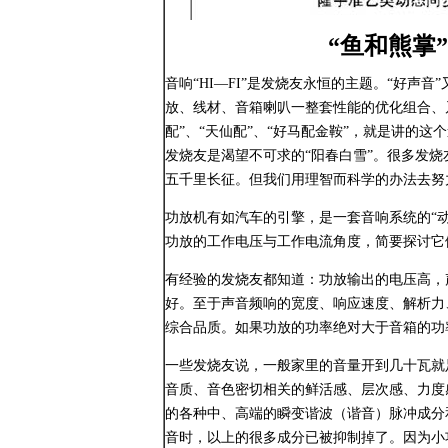
“鱼和熊掌”
音响“HI—FI”是发烧友永恒的主题。“好声
放、线材、音箱喇叭一整套性能的优化组合、乃
配”、“天仙配”、“好马配金鞍”，就是讲的
发烧友是渴望不可求的“阳春白雪”。很多发
五千里长征。但我们用理智而科学的办法去努
功放机有如汽车的引擎，是一套音响系统的“动
功放的工作电压与工作电流角度，简要探讨它
有经验的发烧友都知道：功放输出的电压高，
好。至于声音频响的宽度、响应速度、解析力
综合品质。如果功放的功率绝对大于音箱的功
一些发烧友说，一般家里的音量开到几十瓦就
音质、音色密切相关的鲜活感、层次感、力度
的各种中、高端的瞬变谐波（谐音）脉冲成分
音时，以上的很多成分已被抑制掉了。因为小