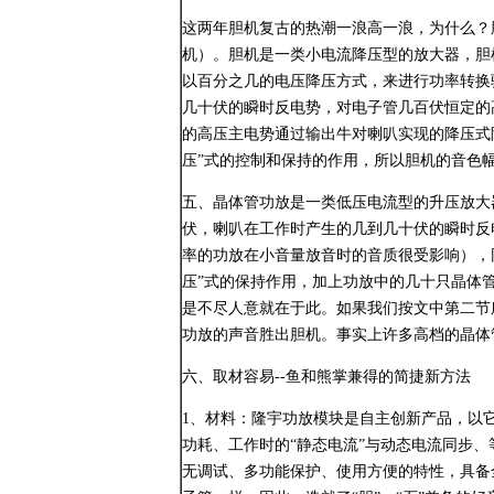
这两年胆机复古的热潮一浪高一浪，为什么？
机）。胆机是一类小电流降压型的放大器，胆
以百分之几的电压降压方式，来进行功率转换
几十伏的瞬时反电势，对电子管几百伏恒定的
的高压主电势通过输出牛对喇叭实现的降压式
压”式的控制和保持的作用，所以胆机的音色
五、晶体管功放是一类低压电流型的升压放大
伏，喇叭在工作时产生的几到几十伏的瞬时反
率的功放在小音量放音时的音质很受影响），
压”式的保持作用，加上功放中的几十只晶体
是不尽人意就在于此。如果我们按文中第二节
功放的声音胜出胆机。事实上许多高档的晶体
六、取材容易--鱼和熊掌兼得的简捷新方法
1、材料：隆宇功放模块是自主创新产品，以
功耗、工作时的“静态电流”与动态电流同步、
无调试、多功能保护、使用方便的特性，具备