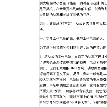
的大电感对小音量（能量）的瞬变谐波脉冲的
是甲类机，在音量开小到8点的时候，低音到
是喇叭的功率和灵敏度高低的问题。
因此，要造就“好声音”，功放必需具备三大
快。
一、功放工作电压的高、低与工作电流的大、
为了求得对音箱的控制能力好，出的声音力度
1、将功放的工作电源，在额定的功率下设计
了弥补长距离传送中信号的损失，电源和功率
的）。但我们家用的HI-FI音响，功放到音
源电压高了意义不大。况且，音箱一般都是从4
较大功率的声压时，电源回路频繁的电压降引
发飘，声场中的层次变乱而模糊，这时假如您
严重失真“发劈”，功放将对音箱失控，使您无
音响中是不可取的。现时市面上的HI-FI功放
售的功放的功率都是“小马拉大车”，很难“喂