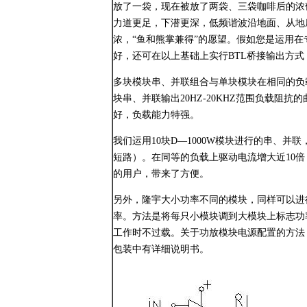
放了一袋，现在被放了两袋、三袋咖啡后的浓
力道更足，下潜更深，低频谐波沿地面、从地
浓，“鱼和熊掌兼得”的愿望。假如您是运用在
好，还可在以上基础上实行BTL桥接输出方式
多块模块串、并联组合与单块模块在相同的负载上比
块串、并联输出20HZ-20KHZ范围负载阻抗的曲
好，负载能力特强。
我们运用10块D—1000W模块进行的串、并
短路）。在同等的负载上驱动电流增大近10倍
的用户，带来了方便。
另外，隆宇大小功率不同的模块，同样可以进
率。方法是将每只小模块调到大模块上标志功率
工作时不过载。关于功放模块电源配置的方法
包装中有详细说明书。