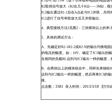
0.1Ω-0.5Ω ≥5W（这个功率取样电阻的电
R2取得信号放大（R2在几十KΩ——3MΩ
IC2输出通过R1-1后在A点处与IC1并联，
IC2进行了信号串联放大后又并联输出。
4、典型接线方法2见图2：三块模块以上的串/
5、具体的调试方法：
A、先确定好R2-1R2-2或R2-N的输出均
的电压的幅度。如：10V。确定了IC1输出的幅
在相同的负载RL达到与IC1输出一样的幅度，然后
B、在两块以上的模块组合中，同样先单独给IC3
达到与IC2输出一样的幅度，然后再将IC3的输出
推。
3381
2013/3/18
点击数：
录入时间：
【
打印