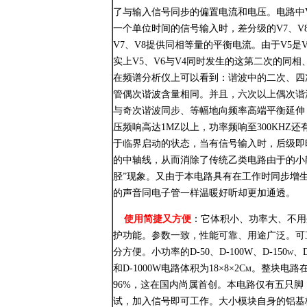
了与输入信号同步的偏置电流和电压。电路中V
一个单位时间的信号输入时，差分级的V7、V
V7、V8提供同相等量的平衡电流。由于V5是
实上V5、V6与V4同时发生的这第二次的同
在频谱分析仪上可以看到：谐波中的二次、四次
管偶次谐波含量相同。并且，六次以上偶次谐
与奇次谐波同步、等幅地向频率高端平衡延伸
压频响高达1MZ以上，功率频响至300KHZ
于临界启动的状态，当有信号输入时，后级即
的中轴线，从而消除了传统乙类电路由于的小
胫”现象。又由于本电路具有在工作时同步增
的声音同电子管一样温暖好听却更加通透。
使用简捷又方便
：它体积小、功率大、不用
护功能。参数一致，性能可靠、用途广泛。可
分方便。小功率的D-50、D-100W、D-150w、D-
和D-1000W电路体积为18×8×2Cm。整块
96%，这在国内尚属首创。本电路仅有五只脚：
试，加入信号即可工作。大小模块自身的铝基板