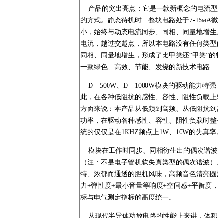
产品的突出亮点：它是一款新概念的电流型
的方式。静态待机时，整块电路处于7-15m
小，始终与动态电流同步、同相、同量地增生
电流，越过交越点，所以本电路没有任何类型
同相、同量地增生，形成了比甲类还“甲类”
一款绿色、高效、节能、发烧的新技术电路
D—500W、D—1000W模块的驱动能力特
此，在各种低阻抗的感性、容性、阻性负载上
方面来说：本产品从低频到高频、从低阻抗到
功率，在驱动各种感性、容性、阻性负载时整个2
统的仅仅是在1KHZ频点上1W、10W的失真率
模块在工作时同步、同相衍生出的偶次谐波含
（注：不是电子管机软失真类型的偶次谐波）
特、浓郁而通透的胆机风味，高频音色清亮圆
力+弹性度+最小音量等响度+空间感+平衡
标与电气测定指标的高度统一。
从现代半导体功放电路的性能上来讲，体积