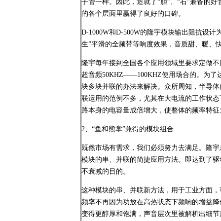
子管一样。因此，造就了“胆”、“石”兼备的好
的各个层面里赢得了良好的口碑。
D-1000W和D-500W的隆宇模块输出阻抗设
生”平滑的全频带等响度效果，音质甜、暖、
隆宇每年接到全国各个应用领域里要求定做不
超音频50KHZ——100KHZ使用场合的。
块多块并联的办法来解决。众所周知，半导体
联运用的范例不多，尤其在大电流的工作状态
路本身的电容量成倍增大，使整体的频率特征
2、“鱼和熊掌”兼得的模块组合
既然市场有需求，我们必须努力去满足。隆宇
模块的串、并联的简捷应用方法。即达到了驱
不衰减的目的。
这种模块的串、并联新方法，用于工业方面，
频率不再因为功放在高热状态下频响的增益降
变得更醇厚和饱满，声音层次里被解析出细节