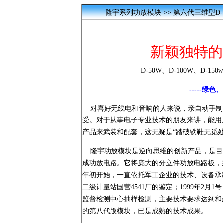
|
隆宇系列功放模块
>> 第六代三维型D-
新颖独特的
D-50W、D-100W、D-150w
-----
对喜好无线电和音响的人来说，亲自动手制
受。对于从事电子专业技术的朋友来讲，能用
产品来武装和配套，这无疑是“踏破铁鞋无觅
隆宇功放模块是逆向思维的创新产品，是目
成功放电路。它将庞大的分立件功放电路板，采
年初开始，一直依托军工企业的技术、设备承制
二级计量站国营4541厂的鉴定；1999年2
监督检测中心抽样检测，主要技术要求达到和超
的第八代版模块，已是成熟的技术成果。