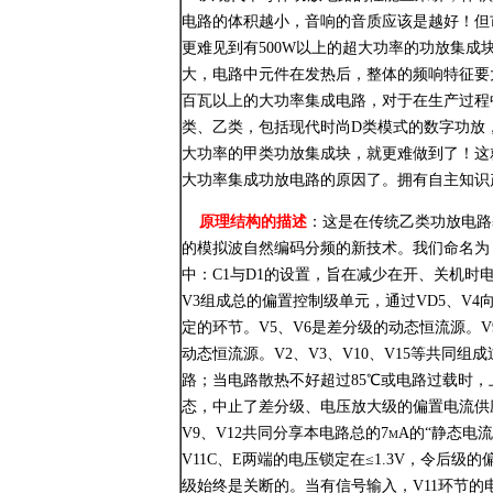
电路的体积越小，音响的音质应该是越好！但
更难见到有500W以上的超大功率的功放集
大，电路中元件在发热后，整体的频响特征要
百瓦以上的大功率集成电路，对于在生产过程
类、乙类，包括现代时尚D类模式的数字功放
大功率的甲类功放集成块，就更难做到了！这
大功率集成功放电路的原因了。拥有自主知识
原理结构的描述
：这是在传统乙类功放电路
的模拟波自然编码分频的新技术。我们命名为
中：C1与D1的设置，旨在减少在开、关机时电
V3组成总的偏置控制级单元，通过VD5、V4向
定的环节。V5、V6是差分级的动态恒流源。V
动态恒流源。V2、V3、V10、V15等共同
路；当电路散热不好超过85℃或电路过载时，上
态，中止了差分级、电压放大级的偏置电流供应
V9、V12共同分享本电路总的7mA的“静态电
V11C、E两端的电压锁定在≤1.3V，令后
级始终是关断的。当有信号输入，V11环节的