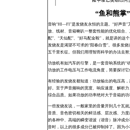
“鱼和熊掌”
音响“HI—FI”是发烧友永恒的主题。“好声
放、线材、音箱喇叭一整套性能的优化组合、乃
配”、“天仙配”、“好马配金鞍”，就是讲的
发烧友是渴望不可求的“阳春白雪”。很多发
五千里长征。但我们用理智而科学的办法去努
功放机有如汽车的引擎，是一套音响系统的“动
功放的工作电压与工作电流角度，简要探讨它
有经验的发烧友都知道：功放输出的电压高，
好。至于声音频响的宽度、响应速度、解析力
综合品质。如果功放的功率绝对大于音箱的功
一些发烧友说，一般家里的音量开到几十瓦就
音质、音色密切相关的鲜活感、层次感、力度
的各种中、高端的瞬变谐波（谐音）脉冲成分
音时，以上的很多成分已被抑制掉了。因为小