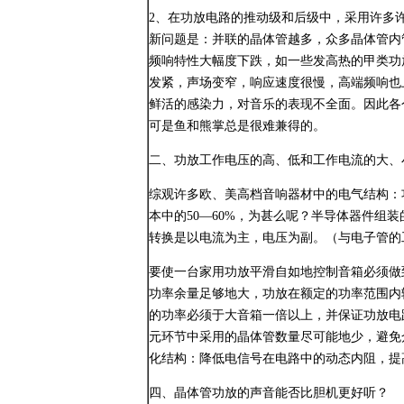
2、在功放电路的推动级和后级中，采用许多
新问题是：并联的晶体管越多，众多晶体管内
频响特性大幅度下跌，如一些发高热的甲类功
发紧，声场变窄，响应速度很慢，高端频响也
鲜活的感染力，对音乐的表现不全面。因此各
可是鱼和熊掌总是很难兼得的。
二、功放工作电压的高、低和工作电流的大、
综观许多欧、美高档音响器材中的电气结构：
本中的50—60%，为甚么呢？半导体器件组
转换是以电流为主，电压为副。（与电子管的
要使一台家用功放平滑自如地控制音箱必须做到
功率余量足够地大，功放在额定的功率范围内
的功率必须于大音箱一倍以上，并保证功放电
元环节中采用的晶体管数量尽可能地少，避免
化结构：降低电信号在电路中的动态内阻，提
四、晶体管功放的声音能否比胆机更好听？