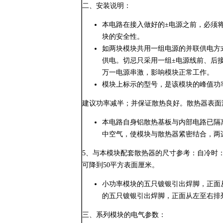
二、安装说明：
本电路在接入做好的±电源之前，必须
块的安全性。
如两块模块共用一组电源的并联供电方
供电。切忌只采用一组±电源线前、后
万一电源串激，影响模块正常工作。
模块上标示的型号，是该模块的峰值功
建议功率减半；并保证散热良好。散热器表面
本电路自身铝散热基板与内部电路已隔
中空气，使模块与散热器紧密结合，两
5、与本模块配套散热器的尺寸参考：自冷时：每
可降到50平方表面厘米。
小功率模块的五只镀银引出焊脚，正面从
的五只镀银引出焊脚，正面从左至右排列
三、系列模块的电气参数：