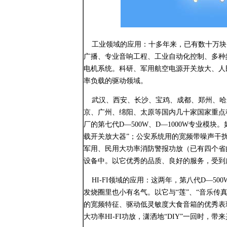
工业领域的应用：十多年来，已有数十万块电
广播、专业音响工程、工业自动化控制、多种
电机系统。科研、军用航空电源开关放大、人
率负载的驱动领域。
武汉、西安、长沙、宝鸡、成都、郑州、哈
京、广州、绵阳、太原等国内几十家国家重点
厂的第七代D—500W、D—1000W专业模块。
载开关放大器”；公安系统用的宽频带噪声干
军用、民用大功率消防警报功放（已有四个省
设备中。以它优秀的品质、良好的服务，受到
HI-FI领域的应用：这两年，第八代D—50
发烧圈里也小有名气。以它与“莲”、“音乐传真”
的宽频特征、驱动低灵敏度大食音箱的优秀表
大功率HI-FI功放，潇洒地“DIY”一回时，带