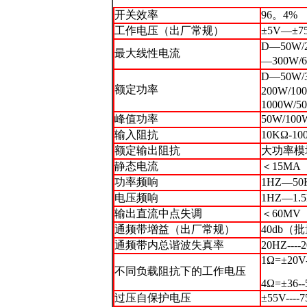
开关效率
96。4%
工作电压（出厂常规）
±5V—±7
D—50W/
最大线性电流
—300W/
D—50W/
额定功率
200W/1
1000W/5
峰值功率
50W/100
输入阻抗
10KΩ-10
额定输出阻抗
大功率模
静态电流
＜15MA
功率频响
1HZ—5
电压频响
1HZ—1.
输出直流中点失调
＜60MV
通频带增益（出厂常规）
40db
通频带内总谐波失真率
20HZ-
1Ω=±20V
不同负载阻抗下的工作电压
4Ω=±36-
过压自保护电压
±55V----