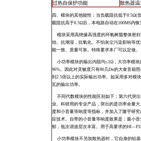
过热自保护功能
散热器温
四、模块的其他能性：当负载阻抗低于0.5Ω
载阻抗高于0.5Ω后，本电路自动在100MS内
模块采用高绝缘高强度的环氧树脂整体密封
动、抗潮湿，抗氧化、不怕灰尘污染影响等优
能一致、质量可靠。特殊要求本厂可以定做。
小功率模块的输出内阻均≤1Ω，大功率模块的
96%。因此对灵敏度只有80几db的大食音
到2.5倍以上的实际输出功率。如采用多对模
瓦的输出功率。
不同代数模块的性能区别如下：第六代突出平
业、科研用的专业产品，突出的是功率余量大
度和小音量等响度等指标，并加入了隆宇研究
应技术。自带的小音量等响度效果是：最小音
郁，低次谐波层次丰富。用于高要求的HI—F
小功率模块不另加散热器时，它自身的铝基板